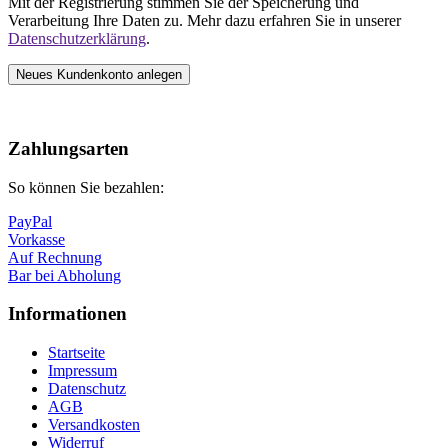
Mit der Registrierung stimmen Sie der Speicherung und
Verarbeitung Ihre Daten zu. Mehr dazu erfahren Sie in unserer
Datenschutzerklärung
.
Neues Kundenkonto anlegen
Nach
oben
Zahlungsarten
So können Sie bezahlen:
PayPal
Vorkasse
Auf Rechnung
Bar bei Abholung
Informationen
Startseite
Impressum
Datenschutz
AGB
Versandkosten
Widerruf