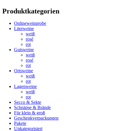
Produktkategorien
Onlineweinprobe
Literweine
weiß
rosé
rot
Gutsweine
weiß
rosé
rot
Ortsweine
weiß
rot
Lagenweine
weiß
rot
Secco & Sekte
Schnäpse & Brände
Für klein & groß
Geschenkverpackungen
Pakete
Unkategorisiert