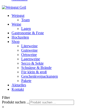
Weingut
Team
Weine
Lagen
Gastronomie & Feste
Hochzeiten
Shop
Literweine
Gutsweine
Ortsweine
Lagenweine
Secco & Sekte
Schnäpse & Brände
Für klein & groß
Geschenkverpackungen
Pakete
Aktuelles
Kontakt
Filter
Produkt suchen ...
×