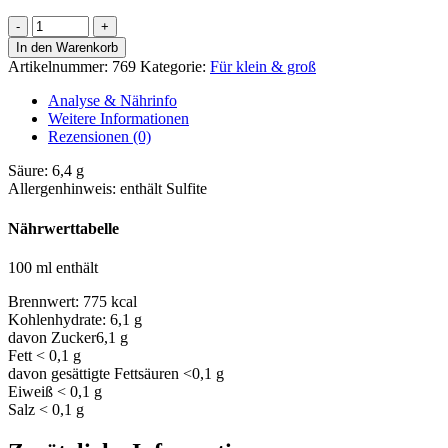
Monzernheimer
Traubensaft
In den Warenkorb
rot
Artikelnummer:
769
Kategorie:
Für klein & groß
Menge
Analyse & Nährinfo
Weitere Informationen
Rezensionen (0)
Säure:
6,4 g
Allergenhinweis:
enthält Sulfite
Nährwerttabelle
100 ml enthält
Brennwert:
775 kcal
Kohlenhydrate:
6,1 g
davon Zucker
6,1 g
Fett
< 0,1 g
davon gesättigte Fettsäuren
<0,1 g
Eiweiß
< 0,1 g
Salz
< 0,1 g