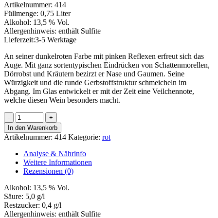
Artikelnummer:
414
Füllmenge:
0,75 Liter
Alkohol:
13,5 % Vol.
Allergenhinweis:
enthält Sulfite
Lieferzeit:
3-5 Werktage
An seiner dunkelroten Farbe mit pinken Reflexen erfreut sich das
Auge. Mit ganz sortentypischen Eindrücken von Schattenmorellen,
Dörrobst und Kräutern bezirzt er Nase und Gaumen. Seine
Würzigkeit und die runde Gerbstoffstruktur schmeicheln im
Abgang. Im Glas entwickelt er mit der Zeit eine Veilchennote,
welche diesen Wein besonders macht.
Westhofener
Regent
In den Warenkorb
Menge
Artikelnummer:
414
Kategorie:
rot
Analyse & Nährinfo
Weitere Informationen
Rezensionen (0)
Alkohol:
13,5 % Vol.
Säure:
5,0 g/l
Restzucker:
0,4 g/l
Allergenhinweis:
enthält Sulfite