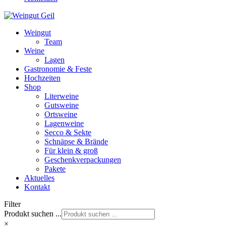
Weingut
Team
Weine
Lagen
Gastronomie & Feste
Hochzeiten
Shop
Literweine
Gutsweine
Ortsweine
Lagenweine
Secco & Sekte
Schnäpse & Brände
Für klein & groß
Geschenkverpackungen
Pakete
Aktuelles
Kontakt
Filter
Produkt suchen ...
×