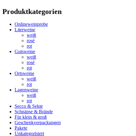
Produktkategorien
Onlineweinprobe
Literweine
weiß
rosé
rot
Gutsweine
weiß
rosé
rot
Ortsweine
weiß
rot
Lagenweine
weiß
rot
Secco & Sekte
Schnäpse & Brände
Für klein & groß
Geschenkverpackungen
Pakete
Unkategorisiert