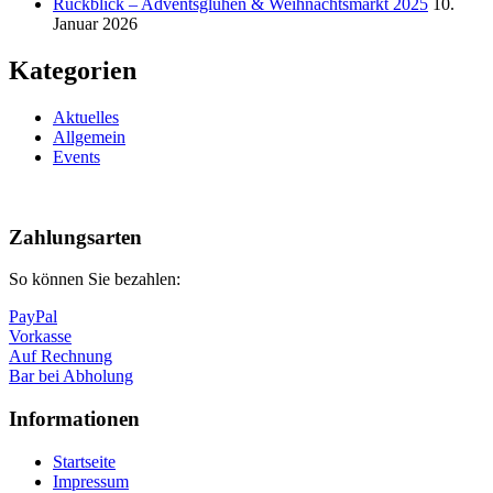
Rückblick – Adventsglühen & Weihnachtsmarkt 2025
10.
Januar 2026
Kategorien
Aktuelles
Allgemein
Events
Nach
oben
Zahlungsarten
So können Sie bezahlen:
PayPal
Vorkasse
Auf Rechnung
Bar bei Abholung
Informationen
Startseite
Impressum