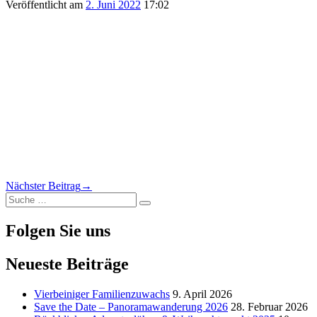
Veröffentlicht am
2. Juni 2022
17:02
Beitragsnavigation
Nächster Beitrag
→
Suche
Suche
nach:
Folgen Sie uns
Neueste Beiträge
Vierbeiniger Familienzuwachs
9. April 2026
Save the Date – Panoramawanderung 2026
28. Februar 2026